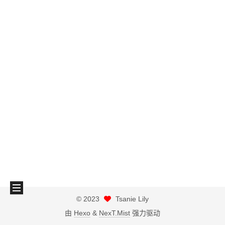
©
2023
Tsanie Lily
由
Hexo
&
NexT.Mist
强力驱动