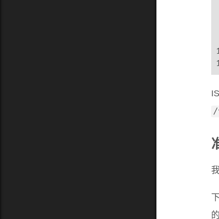
/
我
的