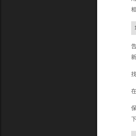
告
新
找
在