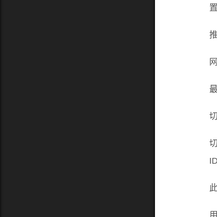
推
I
此
用