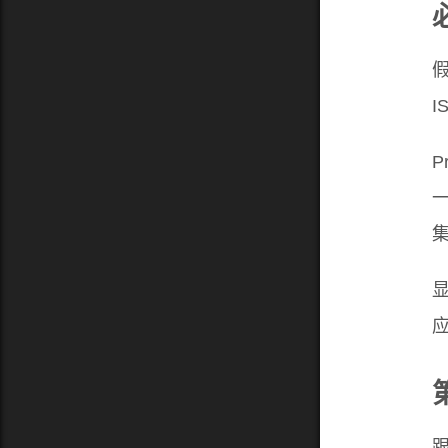
I
P
一
显