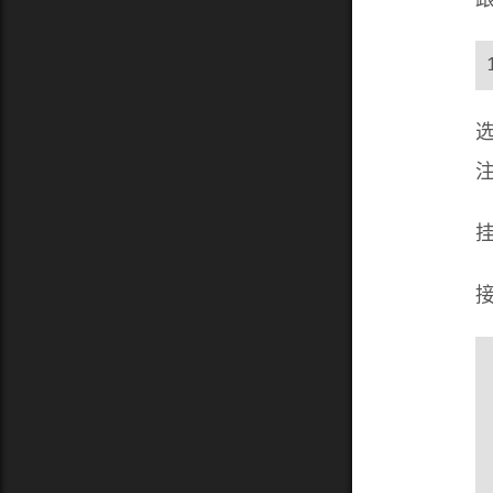
选
注
接