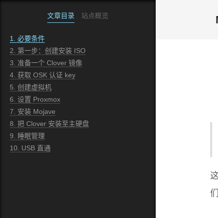
文章目录
站点概览
1.
必要条件
2.
第一步：创建安装 ISO
3.
准备一个 Clover 镜像
4.
获取 OSK 认证 key
5.
创建虚拟机
6.
设置 Proxmox
7.
安装 Mojave
8.
把 Clover 安装至主硬盘
9.
睡眠管理
10.
USB 直通
这