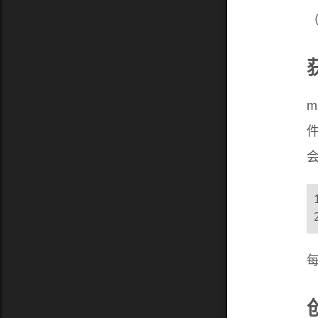
（
m
件
会
每