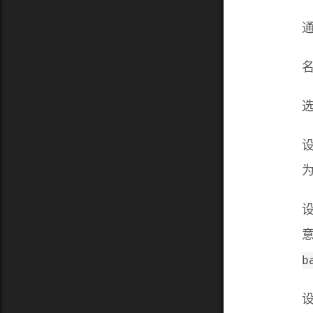
通
名
选
b