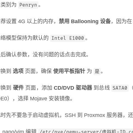
置类别为
。
Penryn
荐设置 4G 以上的内存，
禁用 Ballooning 设备
，因为在 
网络模型保持为默认的
。
Intel E1000
最后确认参数，没有问题的话点击完成。
切换到
选项
页面，确保
使用平板指针
为
。
是
切换到
硬件
页面，添加
CD/DVD 驱动器
到总线
SATA0
DE0），选择 Mojave 安装镜像。
时先不要急于启动虚拟机，SSH 到 Proxmox 服务
 nano/vim 编辑
/etc/pve/qemu-server/虚拟机-ID.c