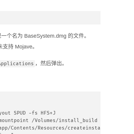
 BaseSystem.dmg 的文件。
未支持 Mojave。
，然后弹出。
Applications
yout SPUD -fs HFS+J
mountpoint /Volumes/install_build
app/Contents/Resources/createinstallmedia" --