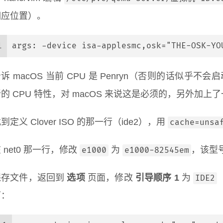
相应位置）。
1
args: -device isa-applesmc,osk="THE-OSK-YO
诉 macOS 当前 CPU 是 Penryn（否则的话似乎不会
的 CPU 特性，对 macOS 来说这是必须的，另外加上
到定义 Clover ISO 的那一行（ide2），用
cache=unsa
 net0 那一行，修改
为
，该型号
e1000
e1000-82545em
保存文件，返回到
选项
页面，修改
引导顺序 1
为
IDE2
下：