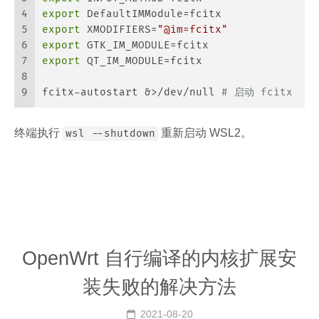
4
export
 DefaultIMModule=fcitx
5
export
 XMODIFIERS=
"@im=fcitx"
6
export
 GTK_IM_MODULE=fcitx
7
export
 QT_IM_MODULE=fcitx
8
9
fcitx-autostart &>/dev/null 
# 启动 fcitx
终端执行
重新启动 WSL2。
wsl --shutdown
OpenWrt 自行编译的内核扩展安
装失败的解决方法
2021-08-20