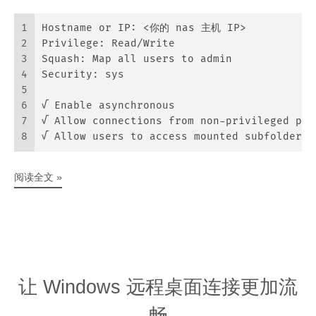
1
Hostname or IP: <你的 nas 主机 IP>
2
Privilege: Read/Write
3
Squash: Map all users to admin
4
Security: sys
5
6
√ Enable asynchronous
7
√ Allow connections from non-privileged por
8
√ Allow users to access mounted subfolders
阅读全文 »
让 Windows 远程桌面连接更加流
畅