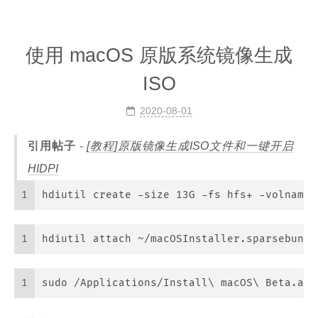
使用 macOS 原版系统镜像生成
ISO
2020-08-01
引用帖子
[教程]原版镜像生成ISO文件和一键开启
HIDPI
1
hdiutil create -size 13G -fs hfs+ -volname 
1
hdiutil attach ~/macOSInstaller.sparsebundl
1
sudo /Applications/Install\ macOS\ Beta.app