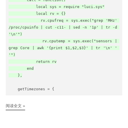
            local sys = require "luci.sys"

            local rv = {}

            rv.cpufreq = sys.exec("grep 'MHz' 
/proc/cpuinfo | cut -c11- | sed -n '1p' | tr -d 
'\n'")

            rv.cputemp = sys.exec("sensors | 
grep Core | awk '{print $1,$2,$3}' | tr '\n' ' 
'")

            return rv

        end

阅读全文 »