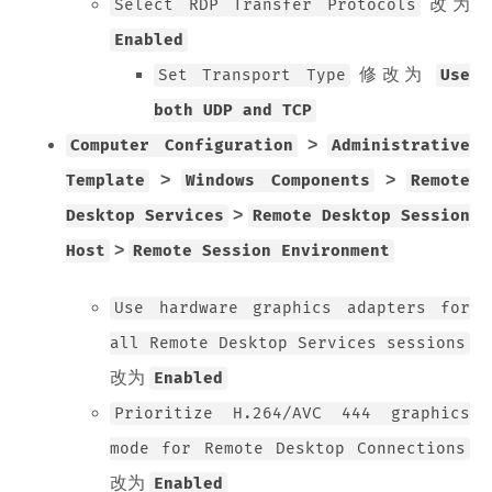
改为
Select RDP Transfer Protocols
Enabled
修改为
Set Transport Type
Use
both UDP and TCP
>
Computer Configuration
Administrative
>
>
Template
Windows Components
Remote
>
Desktop Services
Remote Desktop Session
>
Host
Remote Session Environment
Use hardware graphics adapters for
all Remote Desktop Services sessions
改为
Enabled
Prioritize H.264/AVC 444 graphics
mode for Remote Desktop Connections
改为
Enabled