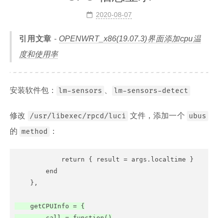
2020-08-07
引用文章
OPENWRT_x86(19.07.3)界面添加cpu温
度和使用率
安装软件包：
、
lm-sensors
lm-sensors-detect
修改
文件，添加一个
/usr/libexec/rpcd/luci
ubus
的
：
method
            return { result = args.localtime }

        end

    getCPUInfo = {

        call = function()
