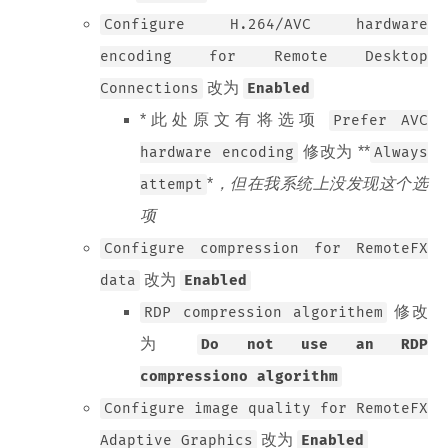
Configure H.264/AVC hardware
encoding for Remote Desktop
改为
Connections
Enabled
*此处原文有将选项
Prefer AVC
修改为 **
hardware encoding
Always
*
，但在我系统上没发现这个选
attempt
项
Configure compression for RemoteFX
改为
data
Enabled
修改
RDP compression algorithem
为
Do not use an RDP
compressiono algorithm
Configure image quality for RemoteFX
改为
Adaptive Graphics
Enabled