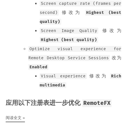
Screen capture rate (frames per
修改为
second)
Highest (best
quality)
修改为
Screen Image Quality
Highest (best quality)
Optimize visual experience for
改为
Remote Desktop Service Sessions
Enabled
修改为
Visual experience
Rich
multimedia
应用以下注册表进一步优化
RemoteFX
阅读全文 »